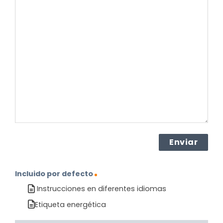
su
pregunta
sobre
el
producto?
(Obligatorio)
Incluido por defecto
Instrucciones en diferentes idiomas
Etiqueta energética