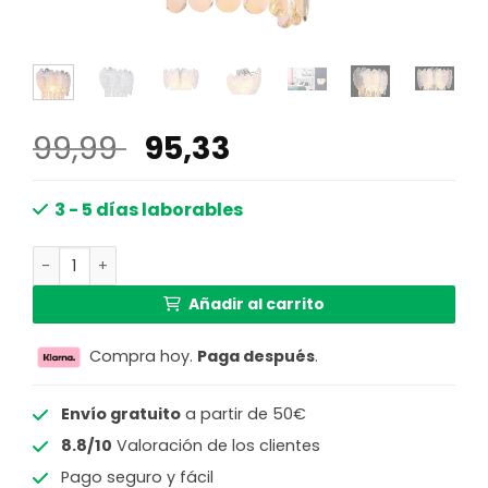
El
El
99,99
95,33
precio
precio
original
actual
3 - 5 días laborables
era:
es:
Elegante lámpara de pared cromada con cristales Benja
99,99 €.
95,33 €.
Añadir al carrito
Compra hoy.
Paga después
.
Envío gratuito
a partir de 50€
8.8/10
Valoración de los clientes
Pago seguro y fácil