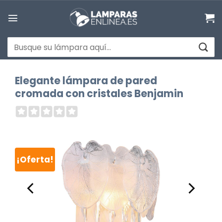
Saltar
al
contenido
Buscar
por:
Elegante lámpara de pared
cromada con cristales Benjamin
¡Oferta!