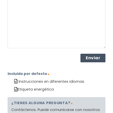
sobre
el
producto?
(Obligatorio)
Incluido por defecto
Instrucciones en diferentes idiomas
Etiqueta energética
¿TIENES ALGUNA PREGUNTA?
Contáctenos. Puede comunicarse con nosotros