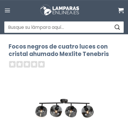
Saltar
al
contenido
Buscar
por:
Focos negros de cuatro luces con
cristal ahumado Mexlite Tenebris