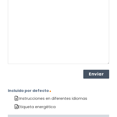
su
pregunta
sobre
el
producto?
(Obligatorio)
Incluido por defecto
Instrucciones en diferentes idiomas
Etiqueta energética