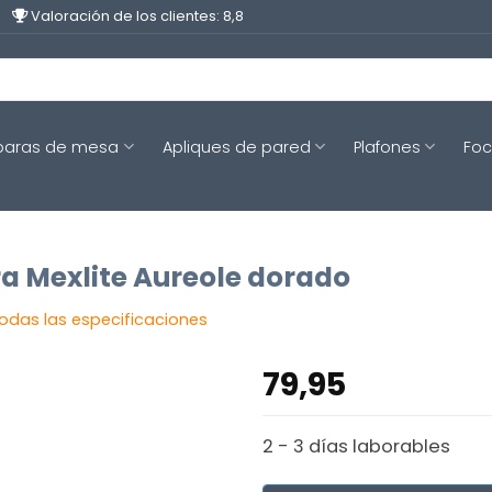
Valoración de los clientes: 8,8
aras de mesa
Apliques de pared
Plafones
Fo
a Mexlite Aureole dorado
todas las especificaciones
79,95
2 - 3 días laborables