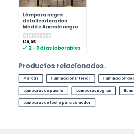
Incluido por defecto
Lámpara negra
Instrucciones en diferentes idiomas
detalles dorados
Mexlite Aureole negro
Etiqueta energética
129,95
2 - 3 días laborables
¿TIENES ALGUNA PREGUNTA?
Contáctenos. Puede comunicarse con nosotros p
Productos relacionados
correo electrónico a
info@lamparas-en-linea.es
.
Marcas
Iluminación interior
Iluminación de 
Lámparas de pasillo
Lámparas negras
Ilum
Lámparas de techo para comedor