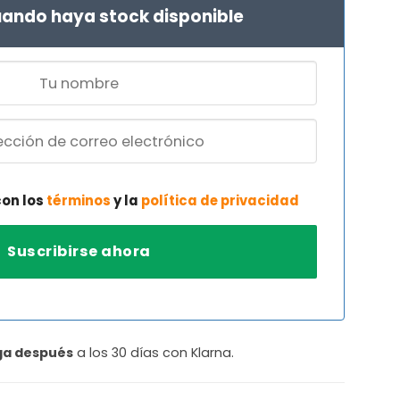
ando haya stock disponible
con los
términos
y la
política de privacidad
ga después
a los 30 días con Klarna.