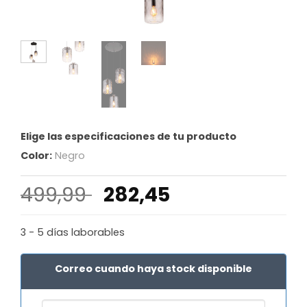
Elige las especificaciones de tu producto
Color:
Negro
El
El
499,99
282,45
precio
precio
original
actual
3 - 5 días laborables
era:
es:
499,99 €.
282,45 €.
Correo cuando haya stock disponible