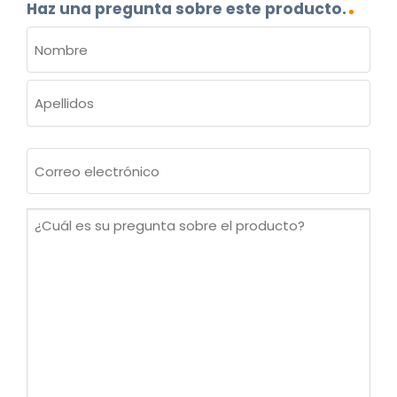
Haz una pregunta sobre este producto.
NOMBRE
(OBLIGATORIO)
Nombre
Apellidos
Correo
electrónico
(Obligatorio)
¿Cuál
es
su
pregunta
sobre
el
producto?
(Obligatorio)