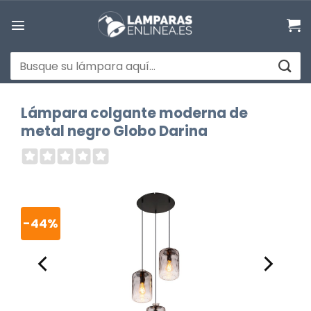
Saltar
al
contenido
Buscar
por:
Lámpara colgante moderna de
metal negro Globo Darina
-44%