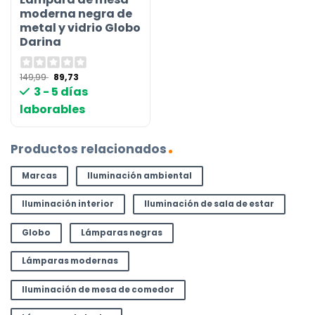
moderna negra de
metal y vidrio Globo
Darina
El
El
149,99
89,73
precio
precio
3 - 5 días
original
actual
era:
es:
laborables
149,99 €.
89,73 €.
Productos relacionados
Marcas
Iluminación ambiental
Iluminación interior
Iluminación de sala de estar
Globo
Lámparas negras
Lámparas modernas
Iluminación de mesa de comedor