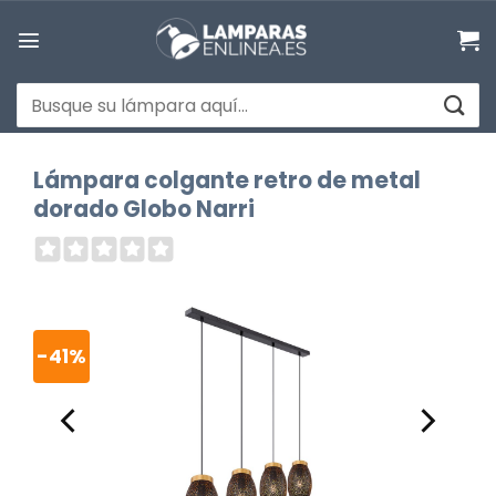
Saltar
al
contenido
Buscar
por:
Lámpara colgante retro de metal
dorado Globo Narri
-41%