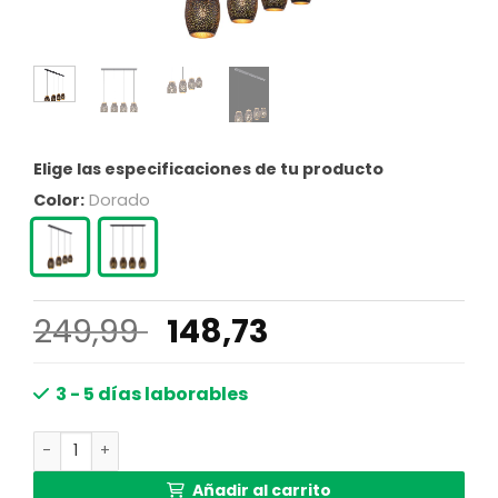
Elige las especificaciones de tu producto
Color:
Dorado
El
El
249,99
148,73
precio
precio
original
actual
3 - 5 días laborables
era:
es:
Lámpara colgante retro de metal dorado Globo Narri ca
249,99 €.
148,73 €.
Añadir al carrito