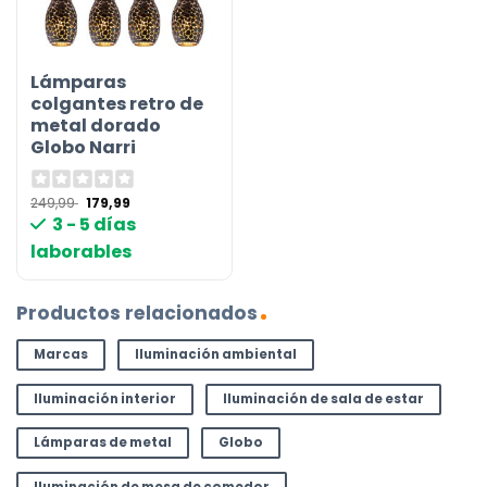
Lámparas
colgantes retro de
metal dorado
Globo Narri
El
El
249,99
179,99
precio
precio
3 - 5 días
original
actual
era:
es:
laborables
249,99 €.
179,99 €.
Productos relacionados
Marcas
Iluminación ambiental
Iluminación interior
Iluminación de sala de estar
Lámparas de metal
Globo
Iluminación de mesa de comedor