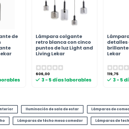
or
ante de
Lámpara colgante
Lámpara 
n
retro blanca con cinco
detalles
ante
puntos de luz Light and
brillante
Lekar
Living Lekar
Lekar
606,00
119,75
aborables
3 - 5 días laborables
3 - 5 
interior
Iluminación de sala de estar
Lámparas de come
cho
Lámparas de técho mesa comedor
Lámparas de tec