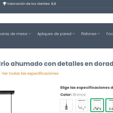
Valoración de los clientes: 8,8
aras de mesa
Apliques de pared
Plafones
Fo
rio ahumado con detalles en dorado
Ver todas las especificaciones
Elige las especificaciones 
Color:
Bronce