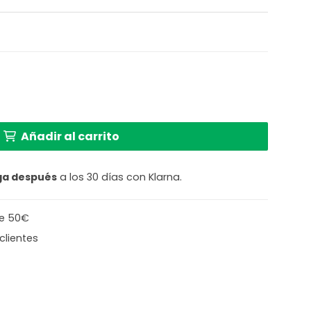
 vidrio ahumado con detalles en dorado Light and Livin
Añadir al carrito
ga después
a los 30 días con Klarna.
de 50€
clientes