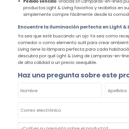
Pedido sencillo
: Gracias En Lamparas-en-linea pu
productos Light & Living favoritos y recibirlos en 
simplemente compre fácilmente desde la comod
Encuentre la iluminación perfecta en Light & 
Ya sea que esté buscando un ojo Ya sea como recep
comedor o como elemento sutil para crear ambiente 
Living tiene la lámpara perfecta para cada habitació
descubra por qué Light & Living de Lamparas-en-line
de alta calidad a un precio asequible.
Haz una pregunta sobre este pr
NOMBRE
(OBLIGATORIO)
Nombre
Apellidos
Correo
electrónico
(Obligatorio)
¿Cuál