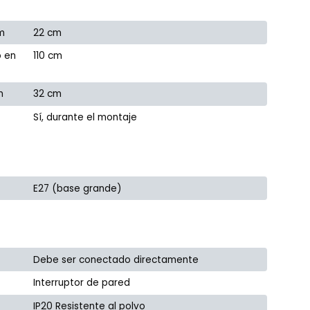
m
22 cm
o en
110 cm
m
32 cm
Sí, durante el montaje
E27 (base grande)
Debe ser conectado directamente
Interruptor de pared
IP20 Resistente al polvo