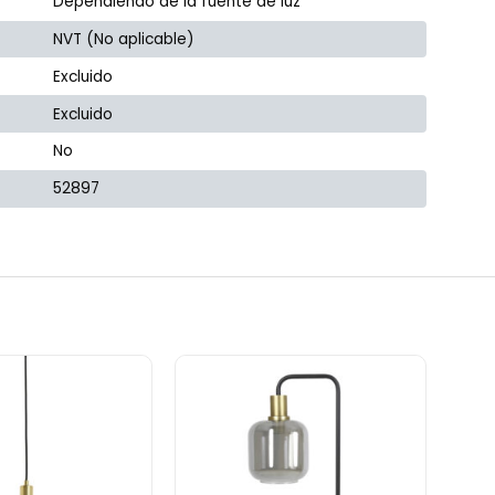
Dependiendo de la fuente de luz
NVT (No aplicable)
Excluido
Excluido
No
52897