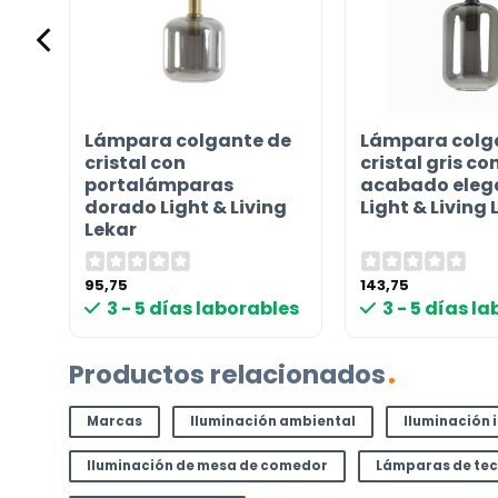
¿TIENES ALGUNA PREGUNTA?
Contáctenos. Puede comunicarse con nosotros p
ris
Lámpara colgante de
Lámpara colg
correo electrónico a
info@lamparas-en-linea.es
.
cristal con
cristal gris co
portalámparas
acabado eleg
dorado Light & Living
Light & Living 
Lekar
95,75
143,75
les
3 - 5 días laborables
3 - 5 días l
Productos relacionados
Marcas
Iluminación ambiental
Iluminación 
Iluminación de mesa de comedor
Lámparas de te