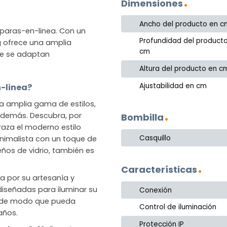
Dimensiones
Ancho del producto en c
mparas-en-linea. Con un
Profundidad del product
ng ofrece una amplia
cm
ue se adaptan
Altura del producto en c
Ajustabilidad en cm
n-linea?
na amplia gama de estilos,
o demás. Descubra, por
Bombilla
raza el moderno estilo
Casquillo
nimalista con un toque de
eños de vidrio, también es
Características
da por su artesanía y
 diseñadas para iluminar su
Conexión
, de modo que pueda
Control de iluminación
años.
Protección IP