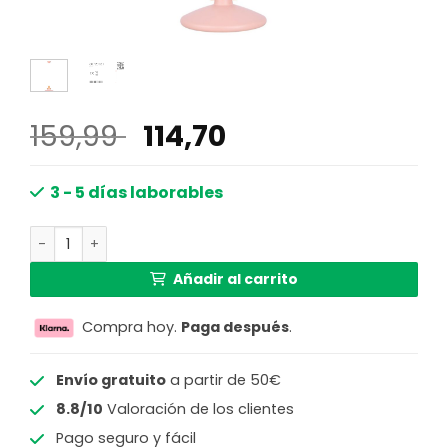
El
El
159,99
114,70
precio
precio
original
actual
3 - 5 días laborables
era:
es:
Lámpara colgante rosa metálica con acentos de madera
159,99 €.
114,70 €.
Añadir al carrito
Compra hoy.
Paga después
.
Envío gratuito
a partir de 50€
8.8/10
Valoración de los clientes
Pago seguro y fácil