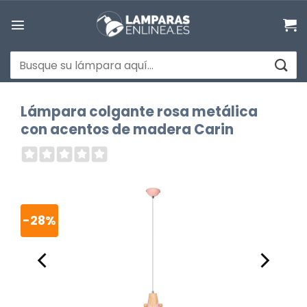
Saltar
al
contenido
Buscar
por:
Lámpara colgante rosa metálica
con acentos de madera Carin
-28%