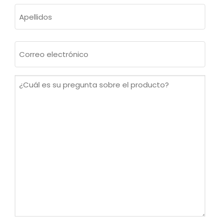
Nombre
Apellidos
Correo
electrónico
(Obligatorio)
¿Cuál
es
su
pregunta
sobre
el
producto?
(Obligatorio)