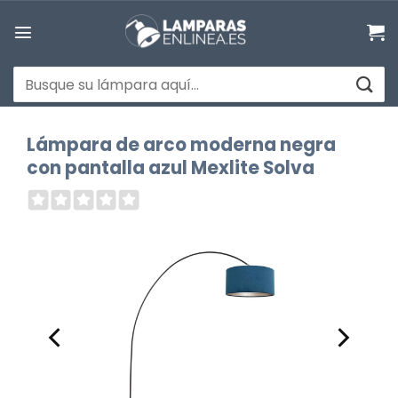
Saltar
al
contenido
Buscar
por:
Lámpara de arco moderna negra
con pantalla azul Mexlite Solva