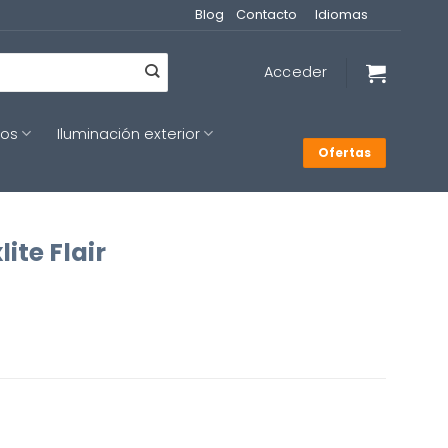
Blog
Contacto
Idiomas
Acceder
cos
Iluminación exterior
Ofertas
ite Flair