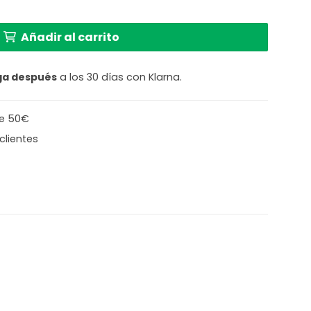
 pantalla de bambú ajustable E27 Mexlite Flair cantida
Añadir al carrito
ga después
a los 30 días con Klarna.
de 50€
clientes