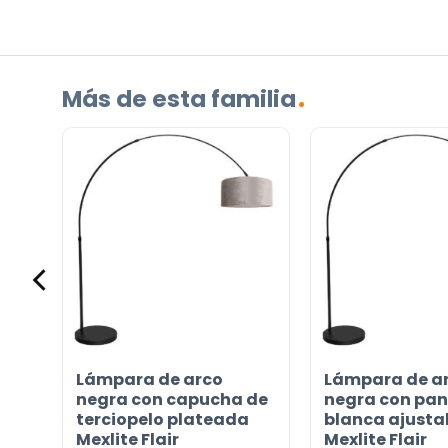
¿TIENES ALGUNA PREGUNTA?
Contáctenos. Puede comunicarse con nosotros p
correo electrónico a
info@lamparas-en-linea.es
.
Más de esta familia
a
Lámpara de arco
Lámpara de a
ara
negra con capucha de
negra con pan
terciopelo plateada
blanca ajusta
Mexlite Flair
Mexlite Flair