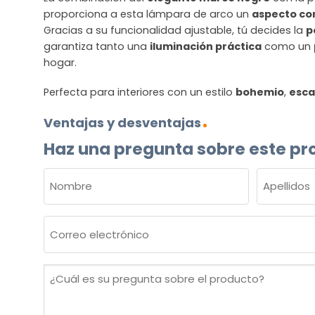
proporciona a esta lámpara de arco un
aspecto c
Gracias a su funcionalidad ajustable, tú decides la
p
garantiza tanto una
iluminación práctica
como un
hogar.
Perfecta para interiores con un estilo
bohemio
,
esca
Ventajas y desventajas
Haz una pregunta sobre este pr
NOMBRE
(OBLIGATORIO)
Nombre
Apellidos
Correo
electrónico
(Obligatorio)
¿Cuál
es
su