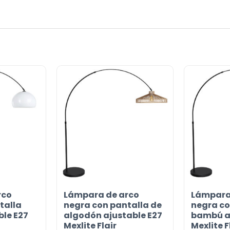
or
rco
Lámpara de arco
Lámpara
talla
negra con pantalla de
negra co
ble E27
algodón ajustable E27
bambú aj
Mexlite Flair
Mexlite F