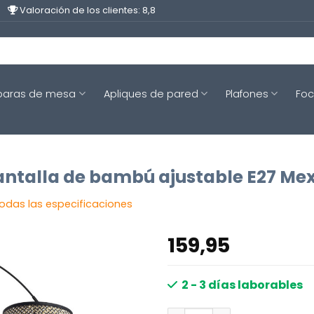
Valoración de los clientes: 8,8
aras de mesa
Apliques de pared
Plafones
Fo
talla de bambú ajustable E27 Mexl
todas las especificaciones
159,95
2 - 3 días laborables