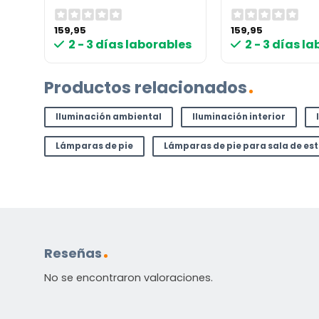
159,95
159,95
les
2 - 3 días laborables
2 - 3 días l
Productos relacionados
Iluminación ambiental
Iluminación interior
Lámparas de pie
Lámparas de pie para sala de es
Reseñas
No se encontraron valoraciones.