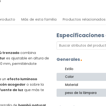
o
 producto
Más de esta familia
Productos relacionados
Especificaciones
 trenzado
combina
tur
es ajustable en altura de
Generales
800 mm, permitiéndote
Estilo
Color
a un
efecto luminoso
ncón acogedor
o sobre la
Material
fuente de luz
que más te
peso de la lámpara
antalla de
bambú natural