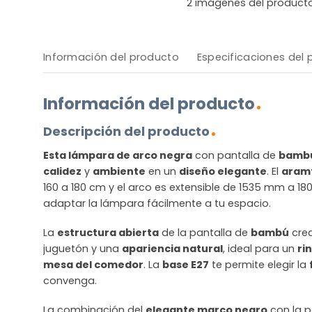
2
imágenes del product
Información del producto
Especificaciones del
Información del producto
Descripción del producto
Esta lámpara de arco negra
con pantalla de
bambú
calidez
y
ambiente
en un
diseño elegante
. El
aram
160 a 180 cm y el arco es extensible de 1535 mm a 1
adaptar la lámpara fácilmente a tu espacio.
La
estructura abierta
de la pantalla de
bambú
cre
juguetón y una
apariencia natural
, ideal para un
ri
mesa del comedor
. La
base E27
te permite elegir la
convenga.
La combinación del
elegante marco negro
con la p