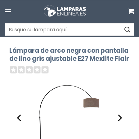
Saltar
al
contenido
Buscar
por:
Lámpara de arco negra con pantalla
de lino gris ajustable E27 Mexlite Flair