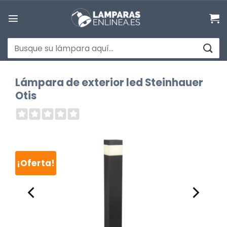
Saltar
al
contenido
Buscar
por:
Lámpara de exterior led Steinhauer
Otis
¡Oferta!