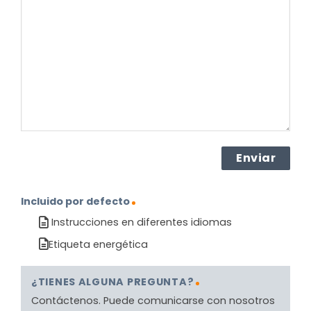
sobre
el
producto?
(Obligatorio)
Incluido por defecto
Instrucciones en diferentes idiomas
Etiqueta energética
¿TIENES ALGUNA PREGUNTA?
Contáctenos. Puede comunicarse con nosotros