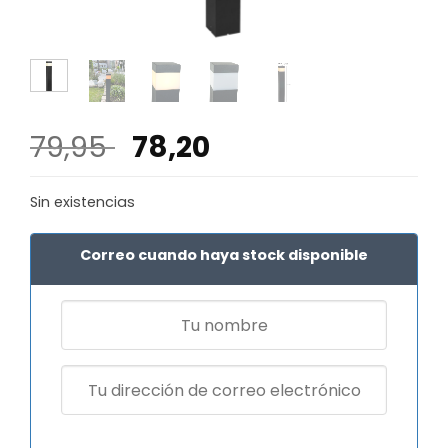
El
El
79,95
78,20
precio
precio
original
actual
Sin existencias
era:
es:
79,95 €.
78,20 €.
Correo cuando haya stock disponible