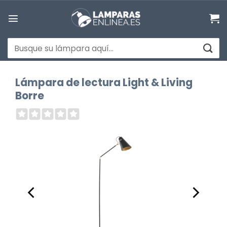
Saltar
al
contenido
Buscar
por:
Lámpara de lectura Light & Living
Borre