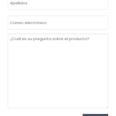
Apellidos
Correo
electrónico
(Obligatorio)
¿Cuál
es
su
pregunta
sobre
el
producto?
(Obligatorio)