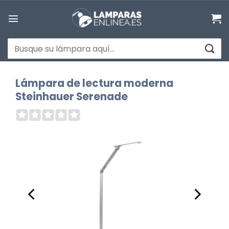
Saltar
al
contenido
Buscar
por:
Lámpara de lectura moderna
Steinhauer Serenade