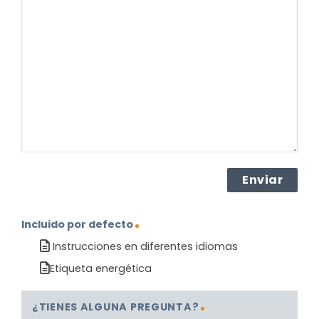
pregunta
sobre
el
producto?
(Obligatorio)
Incluido por defecto
Instrucciones en diferentes idiomas
Etiqueta energética
¿TIENES ALGUNA PREGUNTA?