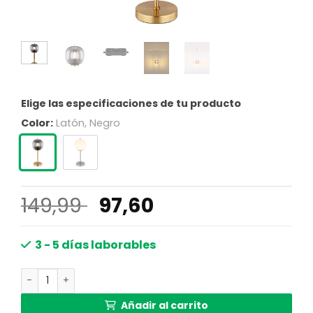
Elige las especificaciones de tu producto
Color:
Latón, Negro
El
El
149,99
97,60
precio
precio
original
actual
3 - 5 días laborables
era:
es:
Lámpara de mesa clásica de metal latón Globo Blacky I 
149,99 €.
97,60 €.
Añadir al carrito