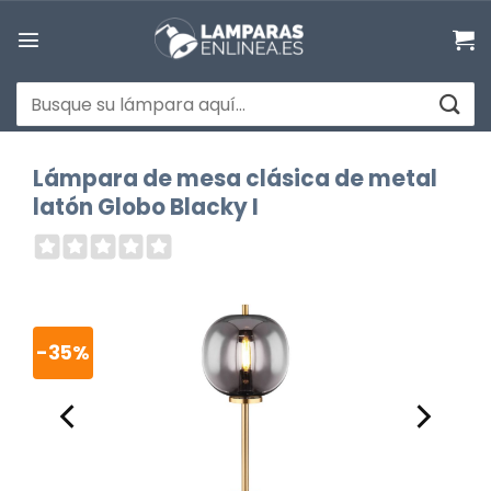
Saltar
al
contenido
Buscar
por:
Lámpara de mesa clásica de metal
latón Globo Blacky I
-35%