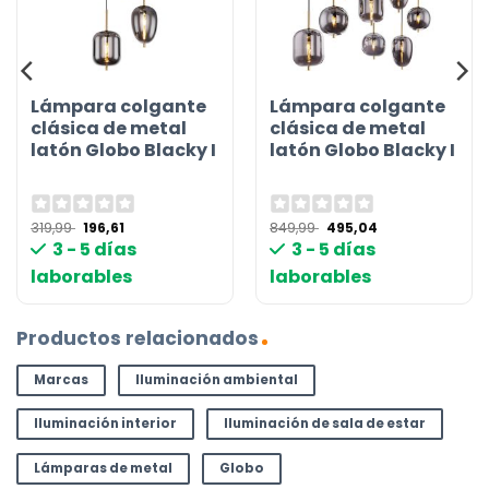
Lámpara colgante
Lámpara colgante
clásica de metal
clásica de metal
latón Globo Blacky I
latón Globo Blacky I
El
El
El
El
319,99
196,61
849,99
495,04
precio
precio
precio
precio
3 - 5 días
3 - 5 días
original
actual
original
actual
era:
es:
era:
es:
laborables
laborables
319,99 €.
196,61 €.
849,99 €.
495,04 €.
Productos relacionados
Marcas
Iluminación ambiental
Iluminación interior
Iluminación de sala de estar
Lámparas de metal
Globo