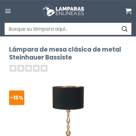
Saltar
al
contenido
Buscar
por:
Lámpara de mesa clásica de metal
Steinhauer Bassiste
-15%