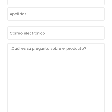
(OBLIGATORIO)
Nombre
Apellidos
Correo
electrónico
(Obligatorio)
¿Cuál
es
su
pregunta
sobre
el
producto?
(Obligatorio)