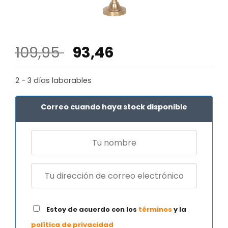
El
El
109,95
93,46
precio
precio
original
actual
2 - 3 días laborables
era:
es:
109,95 €.
93,46 €.
Correo cuando haya stock disponible
Estoy de acuerdo con los
términos
y la
política de privacidad