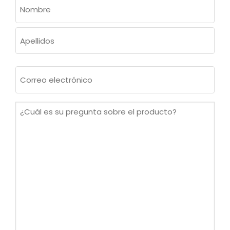
NOMBRE
(OBLIGATORIO)
Nombre
Apellidos
Correo
electrónico
(Obligatorio)
¿Cuál
es
su
pregunta
sobre
el
producto?
(Obligatorio)