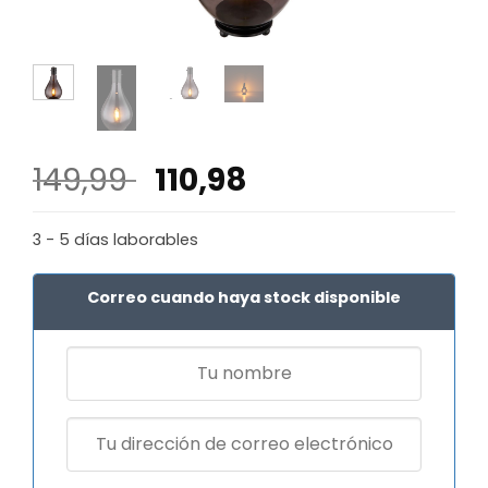
El
El
149,99
110,98
precio
precio
original
actual
3 - 5 días laborables
era:
es:
149,99 €.
110,98 €.
Correo cuando haya stock disponible