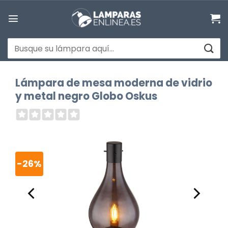
Saltar
al
contenido
Buscar
por:
Lámpara de mesa moderna de vidrio
y metal negro Globo Oskus
-26%