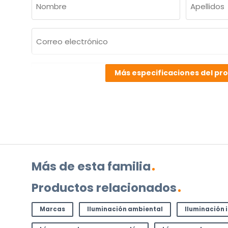
(OBLIGATORIO)
Nombre
Apellidos
Correo
electrónico
(Obligatorio)
¿Cuál
Más especificaciones del pr
es
su
pregunta
sobre
el
producto?
(Obligatorio)
Más de esta familia
Productos relacionados
Marcas
Iluminación ambiental
Iluminación 