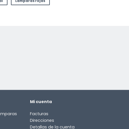
di
Lámparas rojas
Mi cuenta
lámparas
Facturas
Direcciones
Detallas de la cuenta