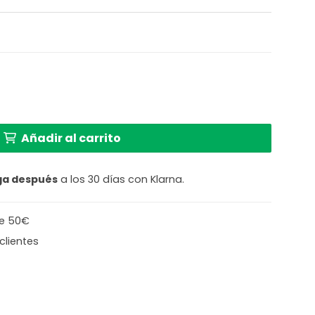
metal rosa Light and Living Aboso cantidad
Añadir al carrito
ga después
a los 30 días con Klarna.
de 50€
clientes