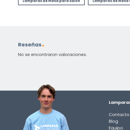
Lámparas de mesa para salón
Lámparas de mesa 
Incluido por defecto
Instrucciones en diferentes idiomas
Etiqueta energética
Reseñas
No se encontraron valoraciones.
¿TIENES ALGUNA PREGUNTA?
Contáctenos. Puede comunicarse con nosotros p
correo electrónico a
info@lamparas-en-linea.es
.
Lamparas
Contacto
Blog
Equipo