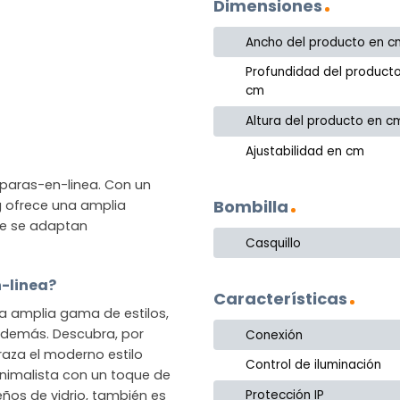
Dimensiones
Ancho del producto en c
Profundidad del product
cm
Altura del producto en c
Ajustabilidad en cm
mparas-en-linea. Con un
Bombilla
ng ofrece una amplia
ue se adaptan
Casquillo
n-linea?
Características
na amplia gama de estilos,
o demás. Descubra, por
Conexión
raza el moderno estilo
Control de iluminación
nimalista con un toque de
Protección IP
eños de vidrio, también es