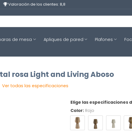
Valoración de los clientes: 8,8
aras de mesa
Apliques de pared
Plafones
Fo
al rosa Light and Living Aboso
Ver todas las especificaciones
Elige las especificaciones 
Color:
Rojo