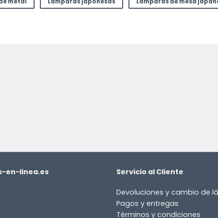
de metal
Lámparas japonesas
Lámparas de mesa japan
or
-en-linea.es
Servicio al Cliente
Devoluciones y cambio de 
Pagos y entregas
Términos y condiciones