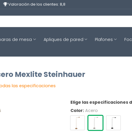
Valoración de los clientes: 8,8
aras de mesa
Apliques de pared
Plafones
Fo
ero Mexlite Steinhauer
todas las especificaciones
Elige las especificaciones 
Color:
Acero