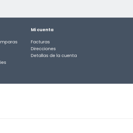
Mi cuenta
lámparas
Facturas
Direcciones
Detallas de la cuenta
ies