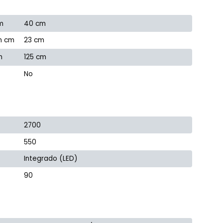
m
40 cm
n cm
23 cm
m
125 cm
No
2700
550
Integrado (LED)
90