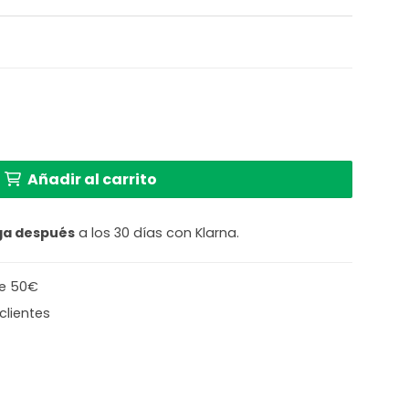
 Acero Mexlite Steinhauer cantidad
Añadir al carrito
ga después
a los 30 días con Klarna.
de 50€
clientes