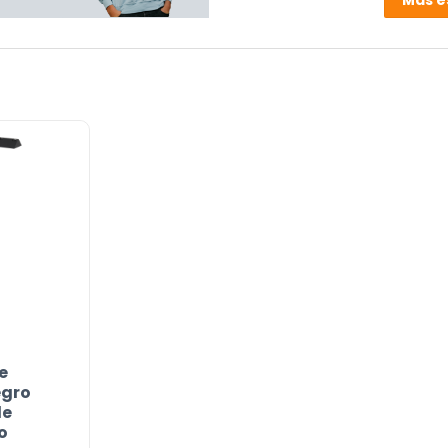
Más e
Con iluminación
Fuente de luz incluida
Cable incluido
Espacio habitable
Product ID
e
egro
le
o