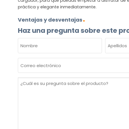
cargador, para que puedas empezar a disfrutar de e
práctica y elegante inmediatamente.
Ventajas y desventajas
Haz una pregunta sobre este pr
NOMBRE
(OBLIGATORIO)
Nombre
Apellidos
Correo
electrónico
(Obligatorio)
¿Cuál
es
su
pregunta
sobre
el
producto?