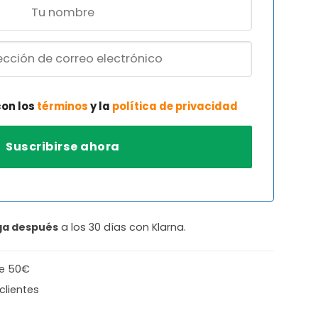
con los
términos
y la
política de privacidad
ga después
a los 30 días con Klarna.
de 50€
clientes