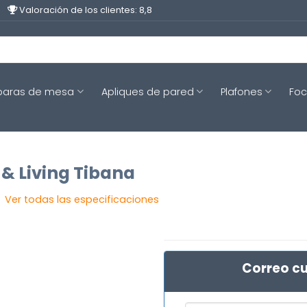
Valoración de los clientes: 8,8
aras de mesa
Apliques de pared
Plafones
Fo
 & Living Tibana
Ver todas las especificaciones
Correo cu