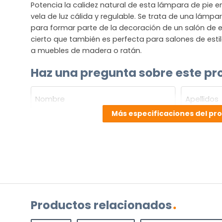
Potencia la calidez natural de esta lámpara de pie
vela de luz cálida y regulable. Se trata de una lám
para formar parte de la decoración de un salón de est
cierto que también es perfecta para salones de esti
a muebles de madera o ratán.
Haz una pregunta sobre este pr
NOMBRE
(OBLIGATORIO)
Más especificaciones del pr
Nombre
Apellidos
Correo
electrónico
(Obligatorio)
¿Cuál
es
su
pregunta
Productos relacionados
sobre
el