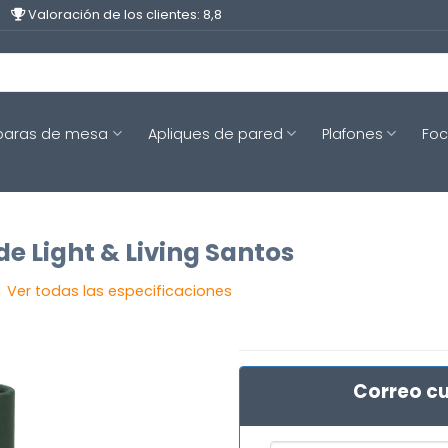
Valoración de los clientes: 8,8
aras de mesa
Apliques de pared
Plafones
Fo
e Light & Living Santos
Ver todas las especificaciones
Correo cu