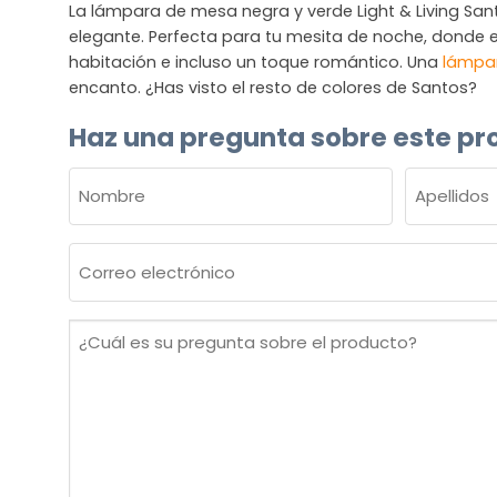
La lámpara de mesa negra y verde Light & Living Sa
elegante. Perfecta para tu mesita de noche, donde el
habitación e incluso un toque romántico. Una
lámpar
encanto. ¿Has visto el resto de colores de Santos?
Haz una pregunta sobre este pr
NOMBRE
(OBLIGATORIO)
Nombre
Apellidos
Correo
electrónico
(Obligatorio)
¿Cuál
es
su
pregunta
sobre
el