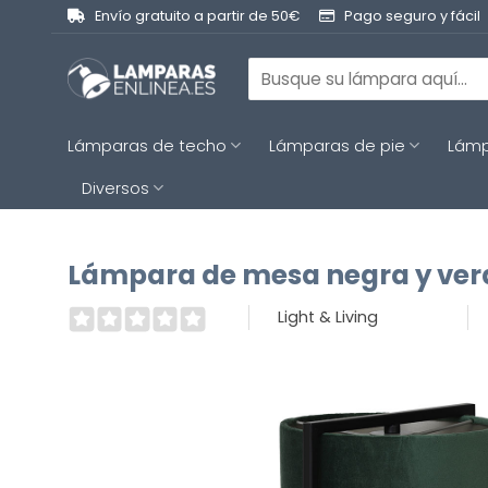
Saltar
Envío gratuito a partir de 50€
Pago seguro y fácil
al
contenido
Buscar
por:
Lámparas de techo
Lámparas de pie
Lámp
Diversos
Lámpara de mesa negra y verd
Light & Living