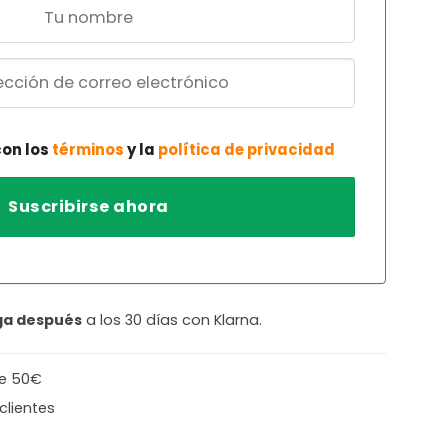
con los
términos
y la
política de privacidad
ga después
a los 30 días con Klarna.
de 50€
clientes