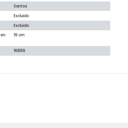
Santos
Excluido
Excluido
 en
19 cm
16899