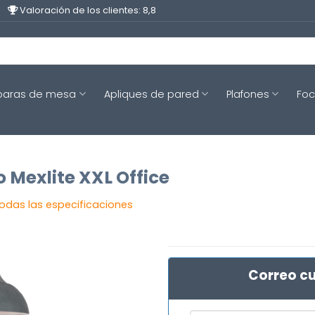
Valoración de los clientes: 8,8
aras de mesa
Apliques de pared
Plafones
Fo
 Mexlite XXL Office
todas las especificaciones
Correo cu