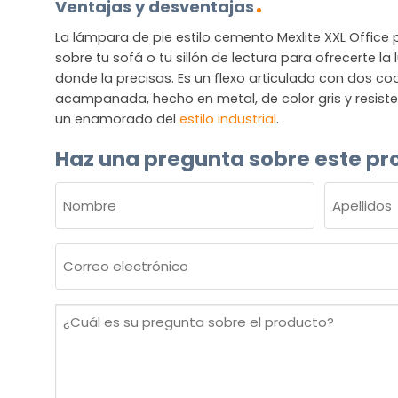
Ventajas y desventajas
La lámpara de pie estilo cemento Mexlite XXL Office 
sobre tu sofá o tu sillón de lectura para ofrecerte la l
donde la precisas. Es un flexo articulado con dos c
acampanada, hecho en metal, de color gris y resisten
un enamorado del
estilo industrial
.
Haz una pregunta sobre este pr
NOMBRE
(OBLIGATORIO)
Nombre
Apellidos
Correo
electrónico
(Obligatorio)
¿Cuál
es
su
pregunta