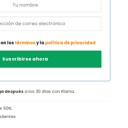
con los
términos
y la
política de privacidad
ga después
a los 30 días con Klarna.
de 50€
clientes