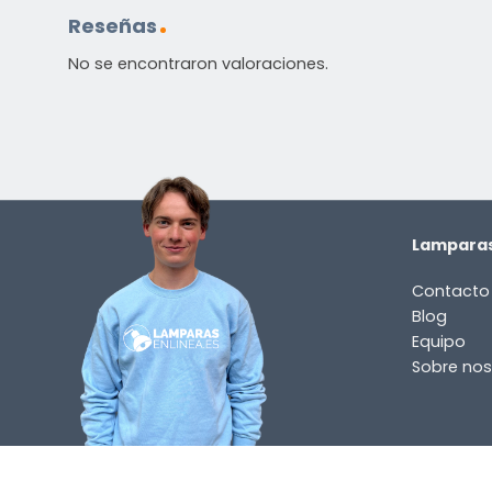
Contáctenos. Puede comunicarse con nosotros p
Reseñas
correo electrónico a
info@lamparas-en-linea.es
.
No se encontraron valoraciones.
Lamparas
Contacto
Blog
Equipo
Sobre nos