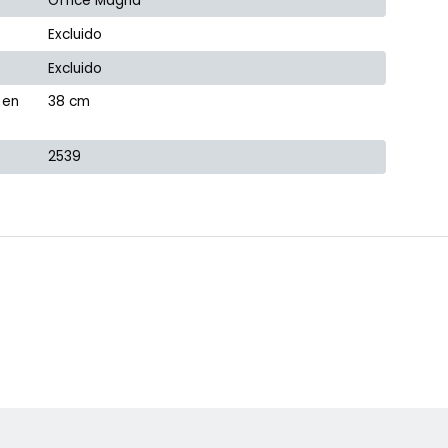
Office Magna
Excluido
Excluido
 en
38 cm
2539