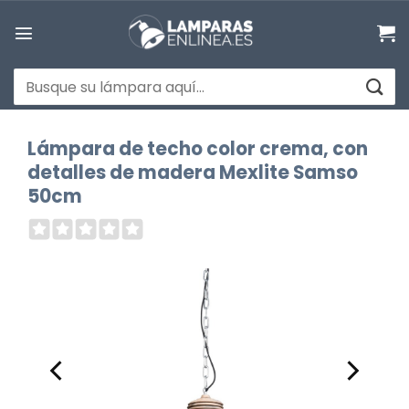
Saltar
al
contenido
Buscar
por:
Lámpara de techo color crema, con
detalles de madera Mexlite Samso
50cm