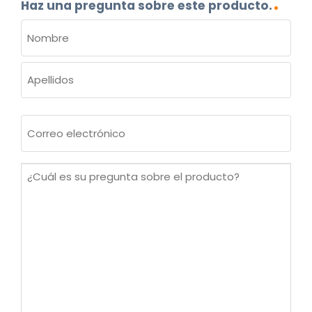
Haz una pregunta sobre este producto.
NOMBRE
(OBLIGATORIO)
Nombre
Apellidos
Correo
electrónico
(Obligatorio)
¿Cuál
es
su
pregunta
sobre
el
producto?
(Obligatorio)