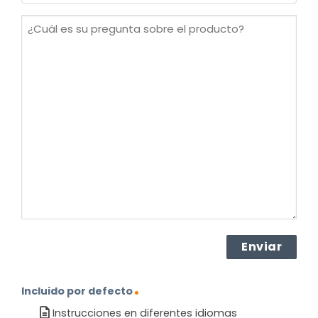
(Obligatorio)
¿Cuál
es
su
pregunta
sobre
el
producto?
(Obligatorio)
Incluido por defecto
Instrucciones en diferentes idiomas