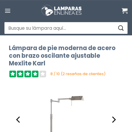
Saltar
al
contenido
Buscar
por:
Lámpara de pie moderna de acero
con brazo oscilante ajustable
Mexlite Karl
8 / 10 (2 reseñas de clientes)