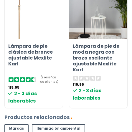
Lámpara de pie
Lámpara de pie de
clásica de bronce
moda negra con
ajustable Mexlite
brazo oscilante
Karl
ajustable Mexlite
Karl
(2 reseñas
de clientes)
119,95
119,95
2 - 3 días
2 - 3 días
laborables
laborables
Productos relacionados
Marcas
Iluminación ambiental