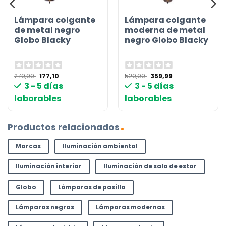
Lámpara colgante
Lámpara colgante
de metal negro
moderna de metal
Globo Blacky
negro Globo Blacky
El
El
El
El
279,99
177,10
529,99
359,99
precio
precio
precio
precio
3 - 5 días
3 - 5 días
original
actual
original
actual
era:
es:
era:
es:
laborables
laborables
279,99 €.
177,10 €.
529,99 €.
359,99 €.
Productos relacionados
Marcas
Iluminación ambiental
Iluminación interior
Iluminación de sala de estar
Globo
Lámparas de pasillo
Lámparas negras
Lámparas modernas