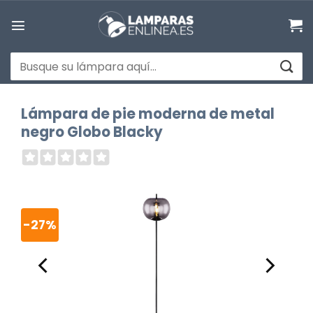
Saltar
al
contenido
Buscar
por:
Lámpara de pie moderna de metal
negro Globo Blacky
-27%