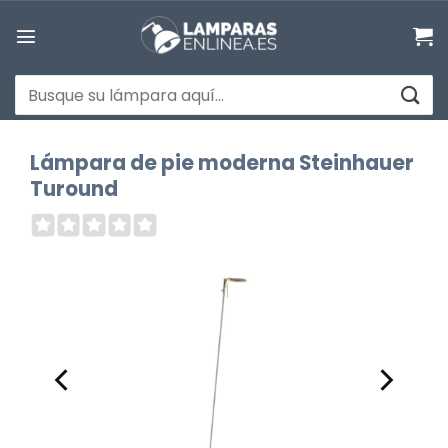
Saltar
al
contenido
Buscar
por:
Lámpara de pie moderna Steinhauer
Turound