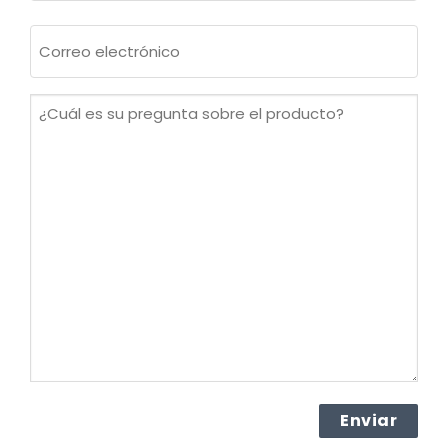
Apellidos
Correo
electrónico
(Obligatorio)
¿Cuál
es
su
pregunta
sobre
el
producto?
(Obligatorio)