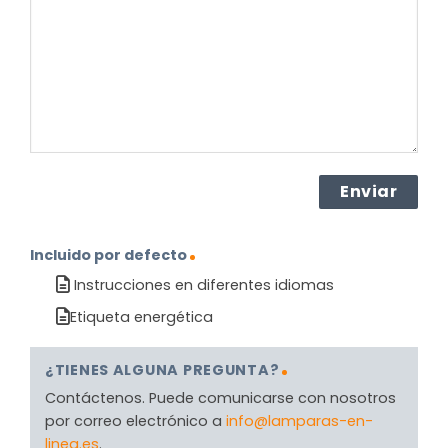
el
producto?
(Obligatorio)
Incluido por defecto
Instrucciones en diferentes idiomas
Etiqueta energética
¿TIENES ALGUNA PREGUNTA?
Contáctenos. Puede comunicarse con nosotros
por correo electrónico a
info@lamparas-en-
linea.es
.