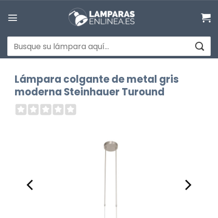
Saltar
al
contenido
Buscar
por:
Lámpara colgante de metal gris
moderna Steinhauer Turound