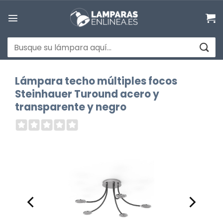
Saltar
al
contenido
Buscar
por:
Lámpara techo múltiples focos
Steinhauer Turound acero y
transparente y negro