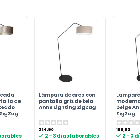
Cómo regulable
Con iluminación
Fuente de luz incluida
Cable incluido
Espacio habitable
Diámetro de la campana
cm
Product ID
ueada
Lámpara de arco con
Lámpara
talla de
pantalla gris de tela
moderna
ateado
Anne Lighting ZigZag
beige An
 ZigZag
ZigZag
224,90
199,90
aborables
2 - 3 días laborables
2 - 3 