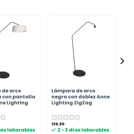
Mediante una fuente de luz de 4 etapas y un
interruptor de cable
Excluido
Excluido
Sí, incluyendo cable
Dormitorio, Sala de estar
 en
50 cm
120869
 de arco
Lámpara de arco
 con pantalla
negra con doblez Anne
ne Lighting
Lighting ZigZag
139,95
días laborables
2 - 3 días laborables