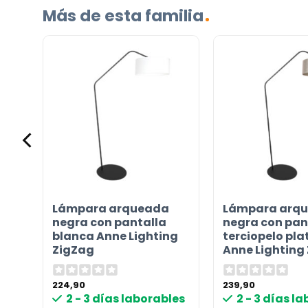
Más de esta familia
Lámpara arqueada
Lámpara arq
negra con pantalla
negra con pan
blanca Anne Lighting
terciopelo pl
ZigZag
Anne Lighting
224,90
239,90
les
2 - 3 días laborables
2 - 3 días l