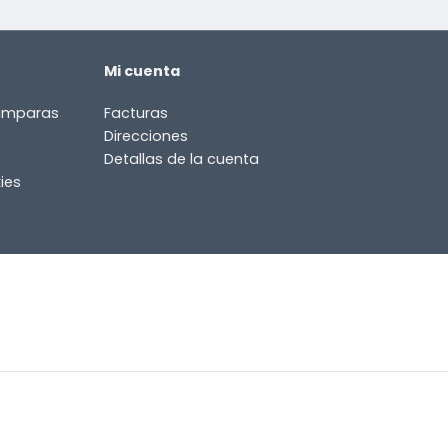
Mi cuenta
lámparas
Facturas
Direcciones
Detallas de la cuenta
ies