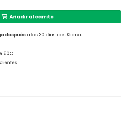
 pantalla de bambú Anne Lighting ZigZag cantidad
Añadir al carrito
ga después
a los 30 días con Klarna.
de 50€
clientes