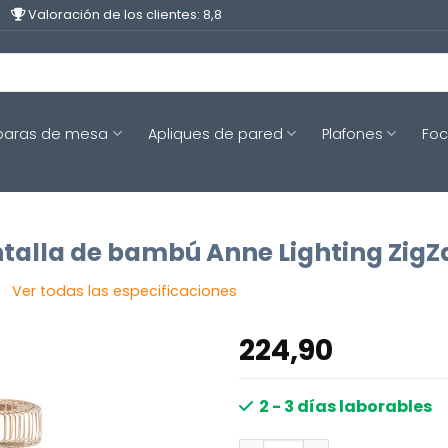
Valoración de los clientes: 8,8
aras de mesa
Apliques de pared
Plafones
Fo
talla de bambú Anne Lighting ZigZ
Ver todas las especificaciones
224,90
2 - 3 días laborables