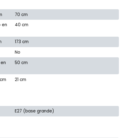
m
70 cm
o en
40 cm
m
173 cm
No
 en
50 cm
 cm
21 cm
E27 (base grande)