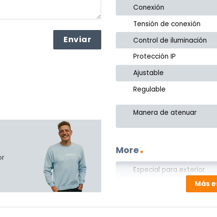
Conexión
Tensión de conexión
Control de iluminación
Protección IP
Ajustable
Regulable
Manera de atenuar
More
or
Especial para exterior
Más e
Especial para baño
Familienaam