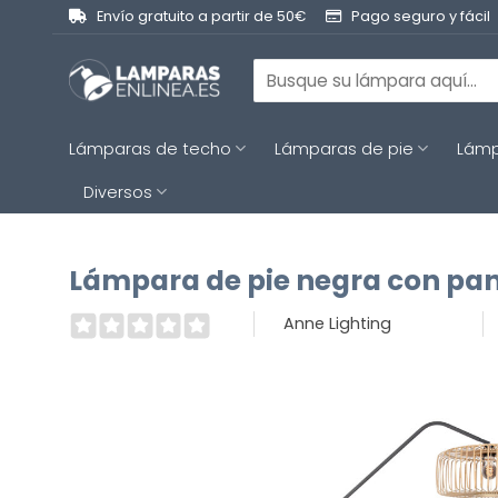
Saltar
Envío gratuito a partir de 50€
Pago seguro y fácil
al
contenido
Buscar
por:
Lámparas de techo
Lámparas de pie
Lámp
Diversos
Lámpara de pie negra con pan
Anne Lighting