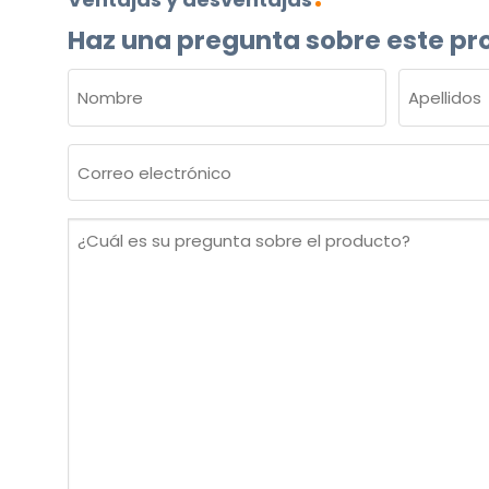
Haz una pregunta sobre este pr
NOMBRE
(OBLIGATORIO)
Nombre
Apellidos
Correo
electrónico
(Obligatorio)
¿Cuál
es
su
pregunta
sobre
el
producto?
(Obligatorio)