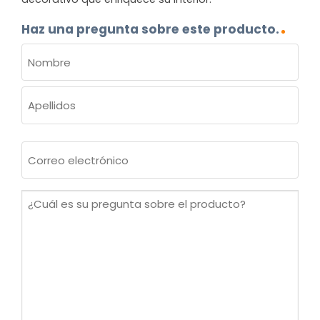
Haz una pregunta sobre este producto.
NOMBRE
(OBLIGATORIO)
Nombre
Apellidos
Correo
electrónico
(Obligatorio)
¿Cuál
es
su
pregunta
sobre
el
producto?