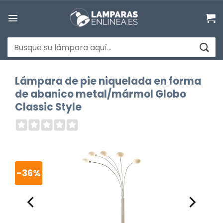
Saltar
al
contenido
Buscar
por:
Lámpara de pie niquelada en forma
de abanico metal/mármol Globo
Classic Style
-36%