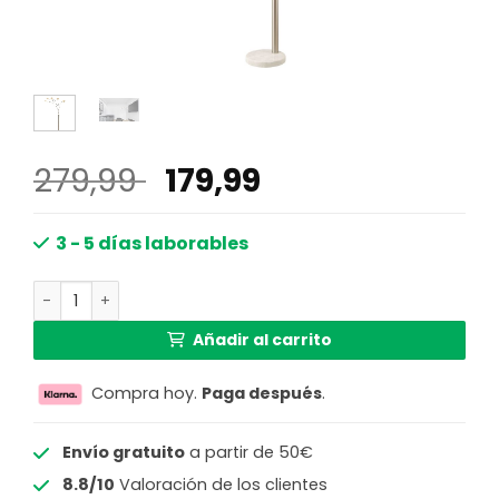
El
El
279,99
179,99
precio
precio
original
actual
3 - 5 días laborables
era:
es:
Lámpara de pie niquelada en forma de abanico metal/má
279,99 €.
179,99 €.
Añadir al carrito
Compra hoy.
Paga después
.
Envío gratuito
a partir de 50€
8.8/10
Valoración de los clientes