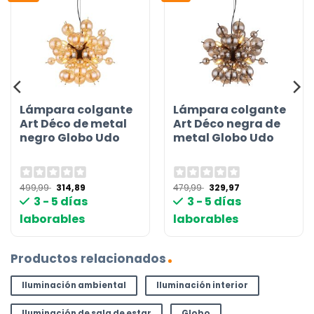
Lámpara colgante
Lámpara colgante
Art Déco de metal
Art Déco negra de
negro Globo Udo
metal Globo Udo
El
El
El
El
499,99
314,89
479,99
329,97
precio
precio
precio
precio
3 - 5 días
3 - 5 días
original
actual
original
actual
era:
es:
era:
es:
laborables
laborables
499,99 €.
314,89 €.
479,99 €.
329,97 €.
Productos relacionados
Iluminación ambiental
Iluminación interior
Iluminación de sala de estar
Globo