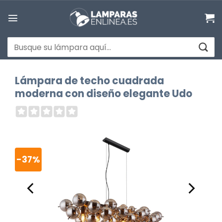
Saltar
al
contenido
Buscar
por:
Lámpara de techo cuadrada
moderna con diseño elegante Udo
-37%