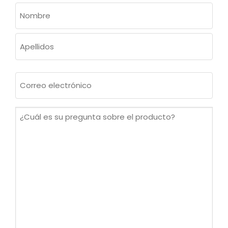
NOMBRE
(OBLIGATORIO)
Nombre
Apellidos
Correo
electrónico
(Obligatorio)
¿Cuál
es
su
pregunta
sobre
el
producto?
(Obligatorio)