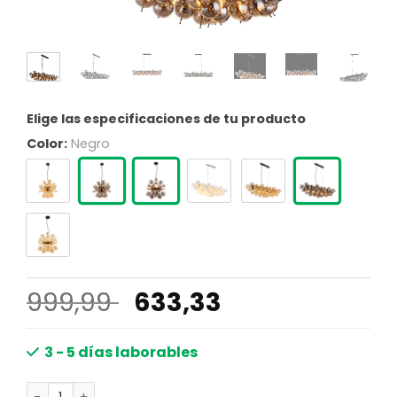
Elige las especificaciones de tu producto
Color:
Negro
El
El
999,99
633,33
precio
precio
original
actual
3 - 5 días laborables
era:
es:
Lámpara de techo cuadrada moderna con diseño elegan