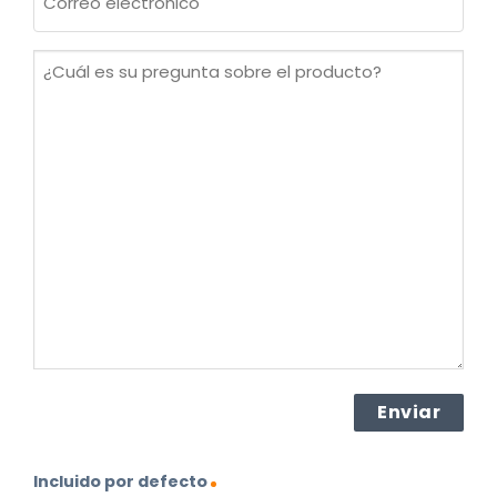
electrónico
(Obligatorio)
¿Cuál
es
su
pregunta
sobre
el
producto?
(Obligatorio)
Incluido por defecto