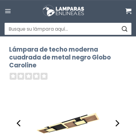
Saltar
al
contenido
Buscar
por:
Lámpara de techo moderna
cuadrada de metal negro Globo
Caroline