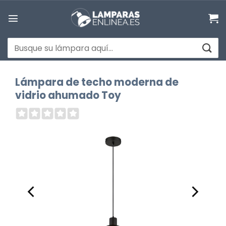
Saltar
al
contenido
Buscar
por:
Lámpara de techo moderna de
vidrio ahumado Toy