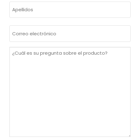
Nombre
Apellidos
Correo
electrónico
(Obligatorio)
¿Cuál
es
su
pregunta
sobre
el
producto?
(Obligatorio)