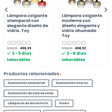
Lámpara colgante
Lámpara colgante
atemporal con
moderna con
elegante diseño de
diseño elegante y
vidrio. Toy
vidrio ahumado
Toy
El
El
El
El
599,99
458,33
599,99
458,33
precio
precio
precio
precio
3 - 5 días
3 - 5 días
original
actual
original
actual
era:
es:
era:
es:
laborables
laborables
599,99 €.
458,33 €.
599,99 €.
458,33 €.
Productos relacionados
Iluminación ambiental
Iluminación interior
Iluminación de sala de estar
Lámparas de dormitorio
Globo