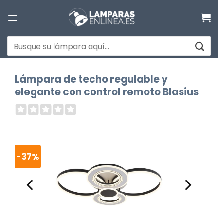
Saltar
al
contenido
Buscar
por:
Lámpara de techo regulable y
elegante con control remoto Blasius
-37%