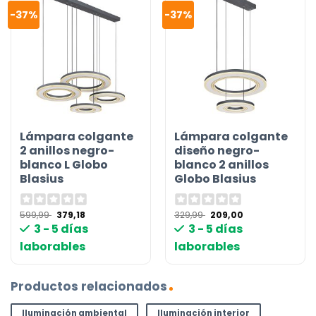
-37%
-37%
Lámpara colgante
Lámpara colgante
2 anillos negro-
diseño negro-
blanco L Globo
blanco 2 anillos
Blasius
Globo Blasius
El
El
El
El
599,99
379,18
329,99
209,00
precio
precio
precio
precio
3 - 5 días
3 - 5 días
original
actual
original
actual
era:
es:
era:
es:
laborables
laborables
599,99 €.
379,18 €.
329,99 €.
209,00 €.
Productos relacionados
Iluminación ambiental
Iluminación interior