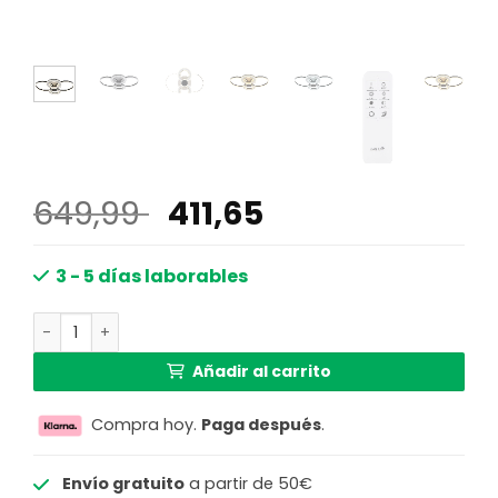
El
El
649,99
411,65
precio
precio
original
actual
3 - 5 días laborables
era:
es:
Lámpara de techo regulable y elegante con control remot
649,99 €.
411,65 €.
Añadir al carrito
Compra hoy.
Paga después
.
Envío gratuito
a partir de 50€