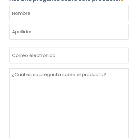
NOMBRE
(OBLIGATORIO)
Nombre
Apellidos
Correo
electrónico
(Obligatorio)
¿Cuál
es
su
pregunta
sobre
el
producto?
(Obligatorio)