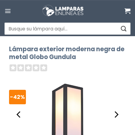
Saltar
al
contenido
Buscar
por:
Lámpara exterior moderna negra de
metal Globo Gundula
-42%