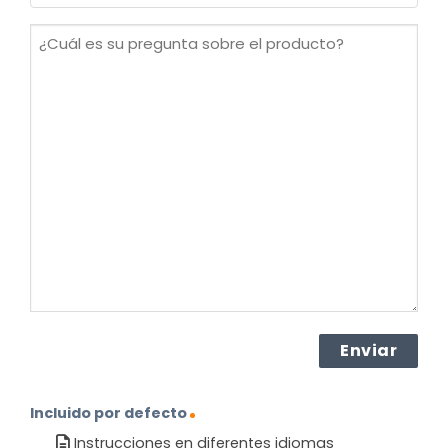
(Obligatorio)
¿Cuál
es
su
pregunta
sobre
el
producto?
(Obligatorio)
Incluido por defecto
Instrucciones en diferentes idiomas