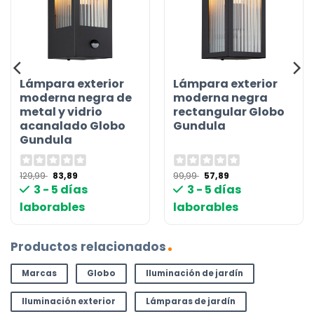
Lámpara exterior
Lámpara exterior
moderna negra de
moderna negra
metal y vidrio
rectangular Globo
acanalado Globo
Gundula
Gundula
El
El
El
El
129,99
83,89
99,99
57,89
precio
precio
precio
precio
3 - 5 días
3 - 5 días
original
actual
original
actual
era:
es:
era:
es:
laborables
laborables
129,99 €.
83,89 €.
99,99 €.
57,89 €.
Productos relacionados
Marcas
Globo
Iluminación de jardín
Iluminación exterior
Lámparas de jardín