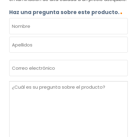
Haz una pregunta sobre este producto.
NOMBRE
(OBLIGATORIO)
Nombre
Apellidos
Correo
electrónico
(Obligatorio)
¿Cuál
es
su
pregunta
sobre
el
producto?