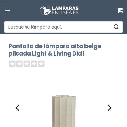
Saltar
al
contenido
Buscar
por:
Pantalla de lámpara alta beige
plisada Light & Living Disli