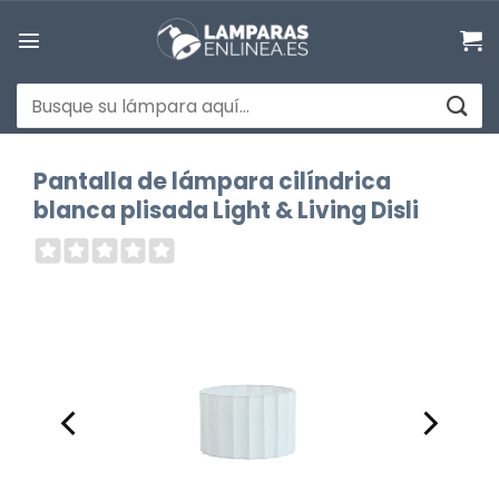
Saltar
al
contenido
Buscar
por:
Pantalla de lámpara cilíndrica
blanca plisada Light & Living Disli