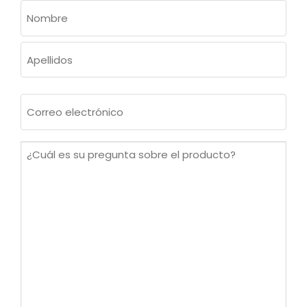
NOMBRE
(OBLIGATORIO)
Nombre
Apellidos
Correo
electrónico
(Obligatorio)
¿Cuál
es
su
pregunta
sobre
el
producto?
(Obligatorio)