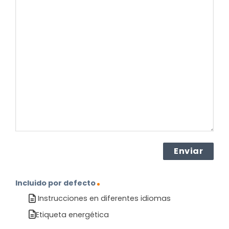
es
su
pregunta
sobre
el
producto?
(Obligatorio)
Incluido por defecto
Instrucciones en diferentes idiomas
Etiqueta energética