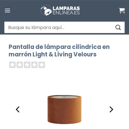
Saltar
al
contenido
Buscar
por:
Pantalla de lámpara cilíndrica en
marrón Light & Living Velours