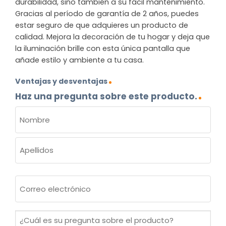
durabilidad, sino también a su fácil mantenimiento.
Gracias al período de garantía de 2 años, puedes
estar seguro de que adquieres un producto de
calidad. Mejora la decoración de tu hogar y deja que
la iluminación brille con esta única pantalla que
añade estilo y ambiente a tu casa.
Ventajas y desventajas
Haz una pregunta sobre este producto.
NOMBRE
(OBLIGATORIO)
Nombre
Apellidos
Correo
electrónico
(Obligatorio)
¿Cuál