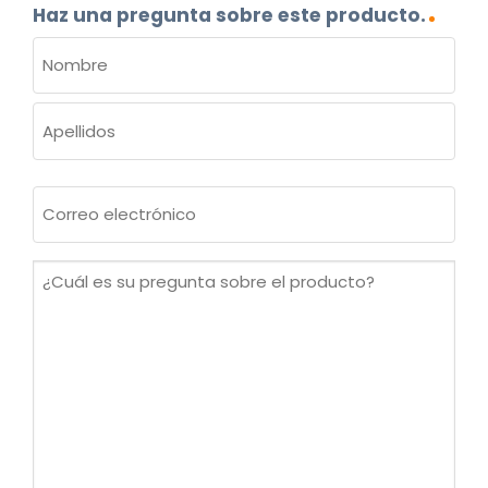
Haz una pregunta sobre este producto.
NOMBRE
(OBLIGATORIO)
Nombre
Apellidos
Correo
electrónico
(Obligatorio)
¿Cuál
es
su
pregunta
sobre
el
producto?
(Obligatorio)