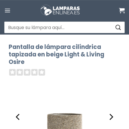
Saltar
al
contenido
Buscar
por:
Pantalla de lámpara cilíndrica
tapizada en beige Light & Living
Osire