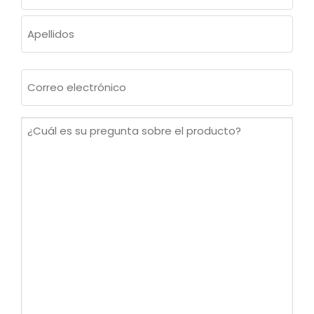
Nombre
Apellidos
Correo
electrónico
(Obligatorio)
¿Cuál
es
su
pregunta
sobre
el
producto?
(Obligatorio)