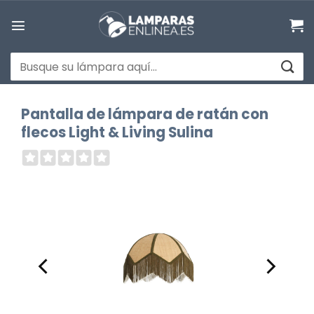
Saltar
al
contenido
Buscar
por:
Pantalla de lámpara de ratán con
flecos Light & Living Sulina