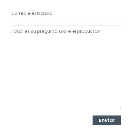
Apellidos
Correo
electrónico
(Obligatorio)
¿Cuál
es
su
pregunta
sobre
el
producto?
(Obligatorio)