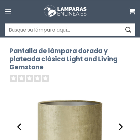
Saltar
al
contenido
Buscar
por:
Pantalla de lámpara dorada y
plateada clásica Light and Living
Gemstone