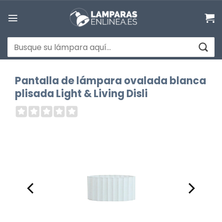
Saltar
al
contenido
Buscar
por:
Pantalla de lámpara ovalada blanca
plisada Light & Living Disli