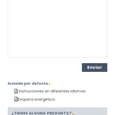
pregunta
sobre
el
producto?
(Obligatorio)
Incluido por defecto
Instrucciones en diferentes idiomas
Etiqueta energética
¿TIENES ALGUNA PREGUNTA?