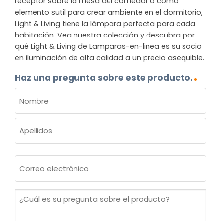
receptor sobre la mesa del comedor o como
elemento sutil para crear ambiente en el dormitorio,
Light & Living tiene la lámpara perfecta para cada
habitación. Vea nuestra colección y descubra por
qué Light & Living de Lamparas-en-linea es su socio
en iluminación de alta calidad a un precio asequible.
Haz una pregunta sobre este producto.
NOMBRE
(OBLIGATORIO)
Nombre
Apellidos
Correo
electrónico
(Obligatorio)
¿Cuál
es
su