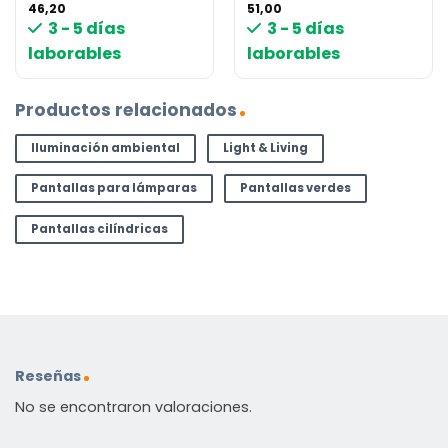
46,20
51,00
3 - 5 días
3 - 5 días
laborables
laborables
Productos relacionados
Iluminación ambiental
Light & Living
Pantallas para lámparas
Pantallas verdes
Pantallas cilíndricas
Reseñas
No se encontraron valoraciones.