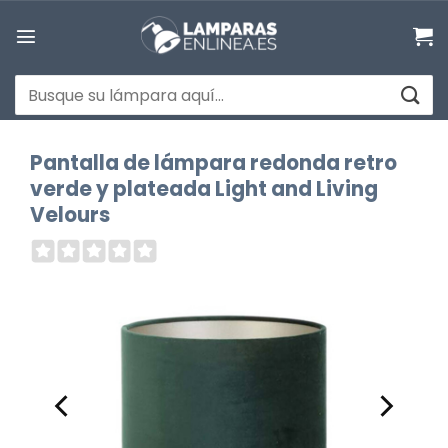
Saltar
al
contenido
Buscar
por:
Pantalla de lámpara redonda retro
verde y plateada Light and Living
Velours