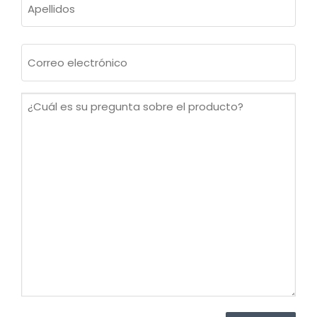
Apellidos
Correo
electrónico
(Obligatorio)
¿Cuál
es
su
pregunta
sobre
el
producto?
(Obligatorio)