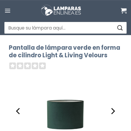
Saltar
al
contenido
Buscar
por:
Pantalla de lámpara verde en forma
de cilindro Light & Living Velours