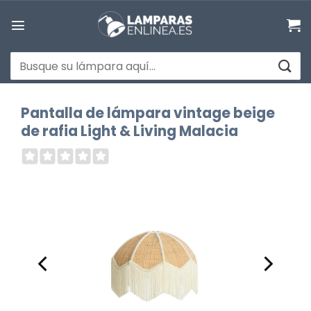
Saltar
al
contenido
Buscar
por:
Pantalla de lámpara vintage beige
de rafia Light & Living Malacia