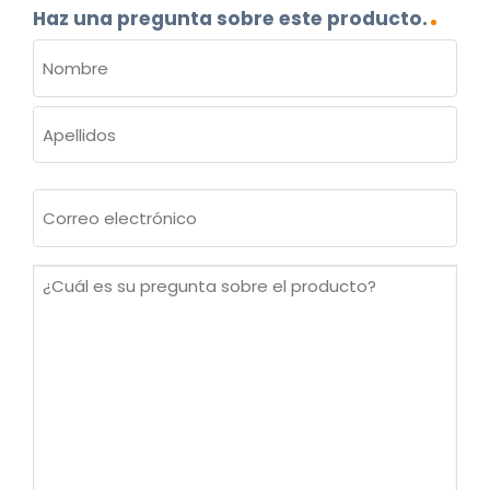
Haz una pregunta sobre este producto.
NOMBRE
(OBLIGATORIO)
Nombre
Apellidos
Correo
electrónico
(Obligatorio)
¿Cuál
es
su
pregunta
sobre
el
producto?
(Obligatorio)