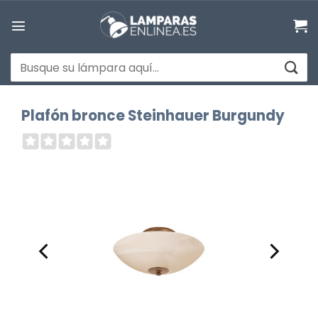
Saltar
al
contenido
Buscar
por:
Plafón bronce Steinhauer Burgundy