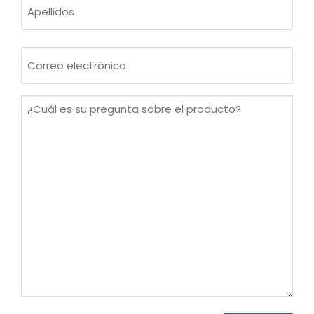
Apellidos
Correo
electrónico
(Obligatorio)
¿Cuál
es
su
pregunta
sobre
el
producto?
(Obligatorio)