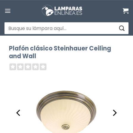
Saltar
al
contenido
Buscar
por:
Plafón clásico Steinhauer Ceiling
and Wall