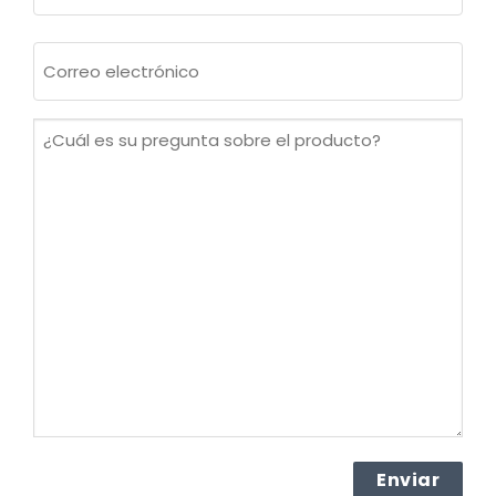
Apellidos
Correo
electrónico
(Obligatorio)
¿Cuál
es
su
pregunta
sobre
el
producto?
(Obligatorio)