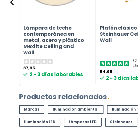
Lámpara de techo
Plafón clásico
contemporánea en
Steinhauer Ce
and
metal, acero y plástico
Wall
Mexlite Ceiling and
wall
(3
cli
37,95
54,95
les
2 - 3 días laborables
2 - 3 días l
Productos relacionados
Marcas
Iluminación ambiental
Iluminación 
Iluminación LED
Lámparas LED
Steinhauer