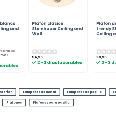
 blanco
Plafón clásico
Plafón d
iling and
Steinhauer Ceiling and
trendy S
Wall
Ceiling 
 reseñas de
entes)
54,95
99,95
2 - 3 días laborables
2 - 3 
aborables
interior
Lámparas de metal
Lámparas de pasillo
L
Plafones
Plafones para pasillo