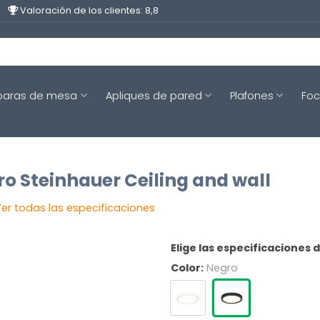
Valoración de los clientes: 8,8
aras de mesa
Apliques de pared
Plafones
Fo
o Steinhauer Ceiling and wall
er todas las especificaciones
Elige las especificaciones 
Color:
Negro