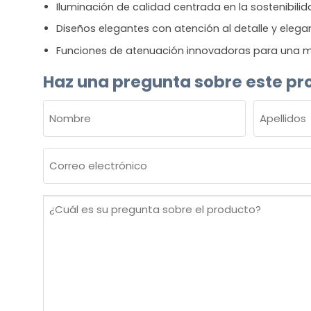
Iluminación de calidad centrada en la sostenibili
Diseños elegantes con atención al detalle y elega
Funciones de atenuación innovadoras para una m
Haz una pregunta sobre este pr
NOMBRE
(OBLIGATORIO)
Nombre
Apellidos
Correo
electrónico
(Obligatorio)
¿Cuál
es
su
pregunta
sobre
el
producto?