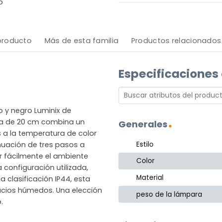
o
 producto
Más de esta familia
Productos relacionados
Especificaciones
o y negro Luminix de
ca de 20 cm combina un
Generales
s a la temperatura de color
Estilo
enuación de tres pasos a
r fácilmente el ambiente
Color
configuración utilizada,
Material
clasificación IP44, esta
pacios húmedos. Una elección
peso de la lámpara
.