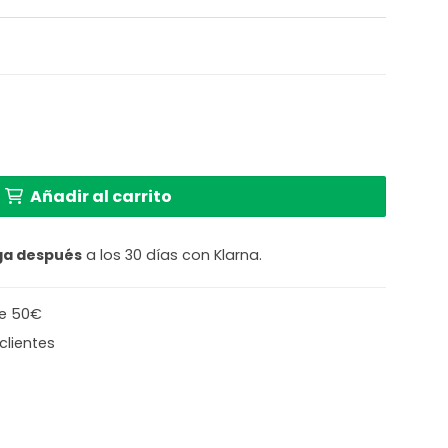
egro Steinhauer Ceiling and wall cantidad
Añadir al carrito
ga después
a los 30 días con Klarna.
de 50€
clientes