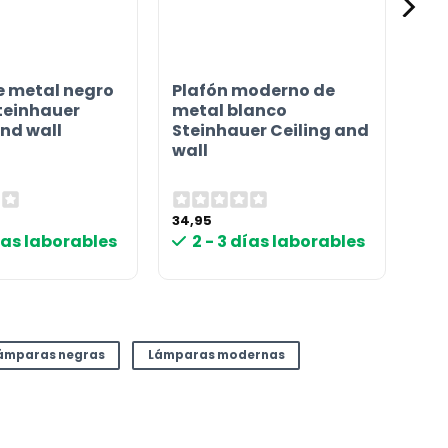
e metal negro
Plafón moderno de
teinhauer
metal blanco
and wall
Steinhauer Ceiling and
wall
34,95
días laborables
2 - 3 días laborables
ámparas negras
Lámparas modernas