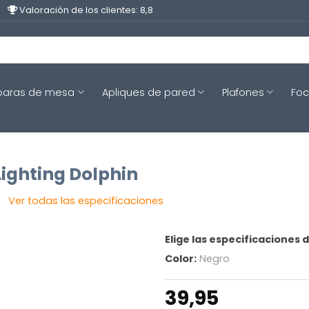
Valoración de los clientes: 8,8
aras de mesa
Apliques de pared
Plafones
Fo
Lighting Dolphin
Ver todas las especificaciones
Elige las especificaciones 
Color:
Negro
39,95