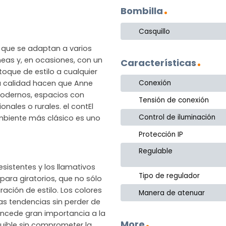
Bombilla
Casquillo
s que se adaptan a varios
eas y, en ocasiones, con un
Características
oque de estilo a cualquier
lta calidad hacen que Anne
Conexión
modernos, espacios con
Tensión de conexión
nales o rurales. el contEl
Control de iluminación
mbiente más clásico es uno
Protección IP
Regulable
sistentes y los llamativos
Tipo de regulador
para giratorios, que no sólo
ción de estilo. Los colores
Manera de atenuar
mas tendencias sin perder de
concede gran importancia a la
More
uible sin comprometer la