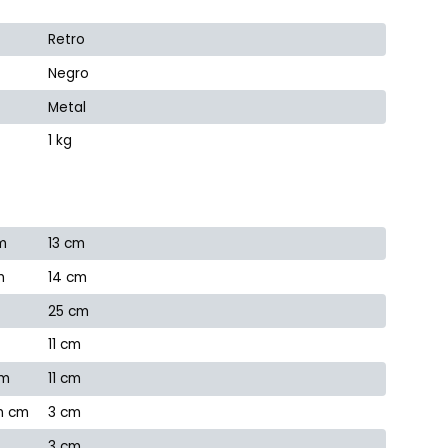
Retro
Negro
Metal
1 kg
m
13 cm
m
14 cm
25 cm
11 cm
cm
11 cm
en cm
3 cm
3 cm