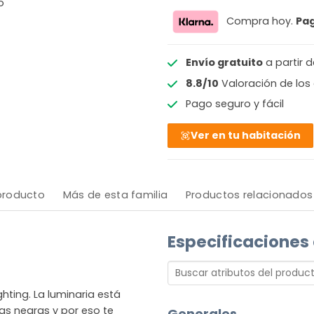
o
Compra hoy.
Pa
Envío gratuito
a partir 
8.8/10
Valoración de los 
Pago seguro y fácil
Ver en tu habitación
 producto
Más de esta familia
Productos relacionados
Especificaciones
ting. La luminaria está
as negras y por eso te
Generales