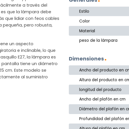
ácilmente a través del
Estilo
in es que la lámpara debe
s que lidiar con feos cables
Color
una pequeña, pero robusta,
Material
peso de la lámpara
tiene un aspecto
ratoria e inclinable, lo que
casquillo E27, la lámpara es
Dimensiones
 pantalla tiene un diámetro
 25 cm. Este modelo se
Ancho del producto en c
ectamente al suministro
Altura del producto en c
longitud del producto
Ancho del plafón en cm
Diámetro del plafón en 
Profundidad del plafón 
Altura del plafón en cm