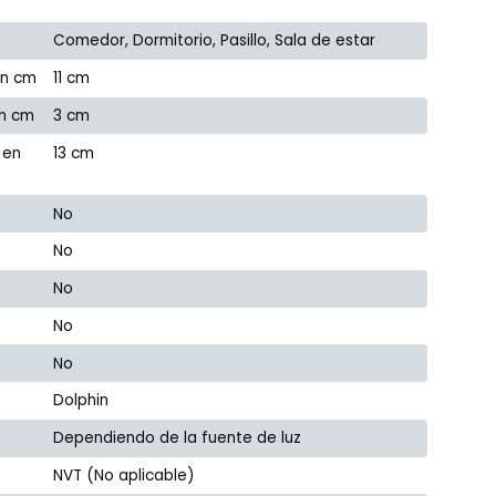
Comedor, Dormitorio, Pasillo, Sala de estar
en cm
11 cm
en cm
3 cm
 en
13 cm
No
No
No
No
No
Dolphin
Dependiendo de la fuente de luz
NVT (No aplicable)