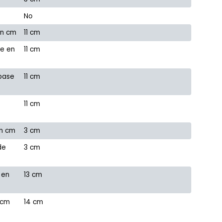
No
en cm
11 cm
se en
11 cm
 base
11 cm
11 cm
en cm
3 cm
de
3 cm
 en
13 cm
 cm
14 cm