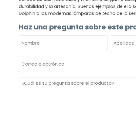
durabilidad y la artesanía. Buenos ejemplos de ello s
Dolphin o las modernas lámparas de techo de la seri
Haz una pregunta sobre este pr
NOMBRE
(OBLIGATORIO)
Nombre
Apellidos
Correo
electrónico
(Obligatorio)
¿Cuál
es
su
pregunta
sobre
el
producto?
(Obligatorio)