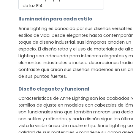
de luz E14.
Iluminación para cada estilo
Anne Lighting es conocida por sus diseños versátile
estilos de vida. Desde elegantes hasta contemporán
toque de diseño industrial, sus lámparas añaden un t
espacio. El diseño retro y el uso de materiales de a
Lighting sea adecuada para interiores elegantes y 
elementos industriales e incluso decoraciones tradicio
contraste que crean sus diseños modernos en un a
de sus puntos fuertes.
Diseño elegante y funcional
Característicos de Anne Lighting son los acabados re
tornillos de ajuste en modelos con cabezales de lám
son funcionales sino que también marcan una declara
son sutiles y refinados, y cada diseño sigue las últi
vista la visión única de madre e hija. Anne Lighting 
calidad de sus materiales y mantiene su gama aseq